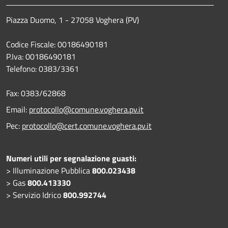
Piazza Duomo, 1 - 27058 Voghera (PV)
Codice Fiscale: 00186490181
P.Iva: 00186490181
Telefono:
0383/3361
Fax:
0383/62868
Email:
protocollo@comune.voghera.pv.it
Pec:
protocollo@cert.comune.voghera.pv.it
Numeri utili per segnalazione guasti:
> Illuminazione Pubblica
800.023438
> Gas
800.413330
> Servizio Idrico
800.992744