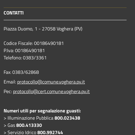
CONTATTI
Piazza Duomo, 1 - 27058 Voghera (PV)
Codice Fiscale: 00186490181
P.Iva: 00186490181
Telefono:
0383/3361
Fax:
0383/62868
Email:
protocollo@comune.voghera.pv.it
Pec:
protocollo@cert.comune.voghera.pv.it
Numeri utili per segnalazione guasti:
> Illuminazione Pubblica
800.023438
> Gas
800.413330
> Servizio Idrico
800.992744