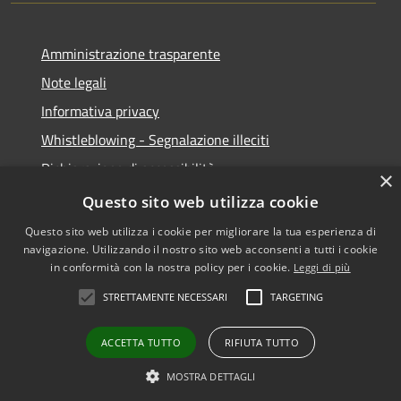
Amministrazione trasparente
Note legali
Informativa privacy
Whistleblowing - Segnalazione illeciti
Dichiarazione di accessibilità
×
Obiettivi di acessibilità
Questo sito web utilizza cookie
Questo sito web utilizza i cookie per migliorare la tua esperienza di
navigazione. Utilizzando il nostro sito web acconsenti a tutti i cookie
in conformità con la nostra policy per i cookie.
Leggi di più
RSS
Copyright © 2026 • Comune di
STRETTAMENTE NECESSARI
TARGETING
Accessibilità
Voghera • Powered by
Privacy
Municipium
Accesso
•
ACCETTA TUTTO
RIFIUTA TUTTO
Cookie
redazione
Mappa del sito
MOSTRA DETTAGLI