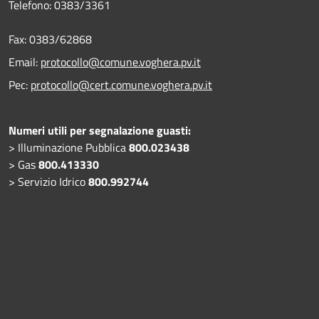
Telefono:
0383/3361
Fax:
0383/62868
Email:
protocollo@comune.voghera.pv.it
Pec:
protocollo@cert.comune.voghera.pv.it
Numeri utili per segnalazione guasti:
> Illuminazione Pubblica
800.023438
> Gas
800.413330
> Servizio Idrico
800.992744