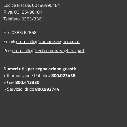
Codice Fiscale: 00186490181
P.Iva: 00186490181
Telefono:
0383/3361
Fax:
0383/62868
Email:
protocollo@comune.voghera.pv.it
Pec:
protocollo@cert.comune.voghera.pv.it
Numeri utili per segnalazione guasti:
> Illuminazione Pubblica
800.023438
> Gas
800.413330
> Servizio Idrico
800.992744