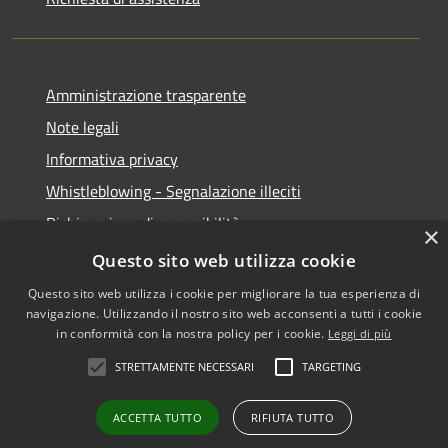
Amministrazione trasparente
Note legali
Informativa privacy
Whistleblowing - Segnalazione illeciti
Dichiarazione di accessibilità
×
Obiettivi di acessibilità
Questo sito web utilizza cookie
Questo sito web utilizza i cookie per migliorare la tua esperienza di
navigazione. Utilizzando il nostro sito web acconsenti a tutti i cookie
in conformità con la nostra policy per i cookie.
Leggi di più
RSS
Copyright © 2026 • Comune di
STRETTAMENTE NECESSARI
TARGETING
Accessibilità
Voghera • Powered by
Privacy
Municipium
Accesso
•
ACCETTA TUTTO
RIFIUTA TUTTO
Cookie
redazione