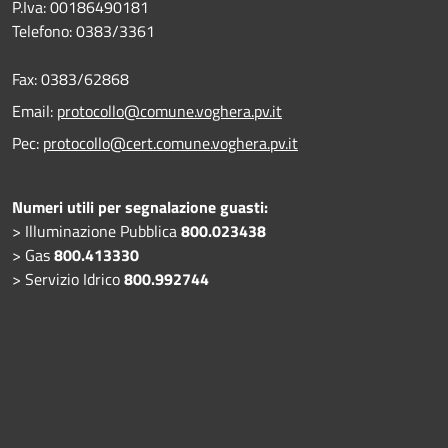
P.Iva: 00186490181
Telefono:
0383/3361
Fax:
0383/62868
Email:
protocollo@comune.voghera.pv.it
Pec:
protocollo@cert.comune.voghera.pv.it
Numeri utili per segnalazione guasti:
> Illuminazione Pubblica
800.023438
> Gas
800.413330
> Servizio Idrico
800.992744