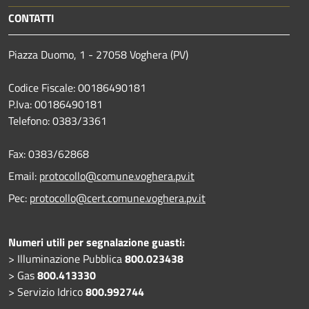
CONTATTI
Piazza Duomo, 1 - 27058 Voghera (PV)
Codice Fiscale: 00186490181
P.Iva: 00186490181
Telefono:
0383/3361
Fax:
0383/62868
Email:
protocollo@comune.voghera.pv.it
Pec:
protocollo@cert.comune.voghera.pv.it
Numeri utili per segnalazione guasti:
> Illuminazione Pubblica
800.023438
> Gas
800.413330
> Servizio Idrico
800.992744