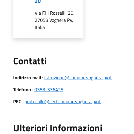
20
Via F.lli Rosselli, 20,
27058 Voghera PV,
Italia
Utili
Contatti
Indirizzo mail
:
istruzione@comune.voghera.pv.it
Telefono
:
0383-336425
PEC
:
protocollo@cert.comune.voghera.pv.it
Ulteriori Informazioni