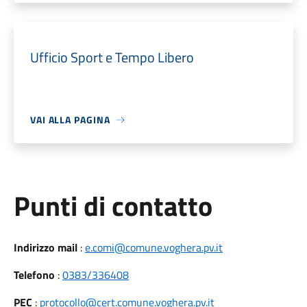
Ufficio Sport e Tempo Libero
VAI ALLA PAGINA
Punti di contatto
Indirizzo mail
:
e.comi@comune.voghera.pv.it
Telefono
:
0383/336408
PEC
:
protocollo@cert.comune.voghera.pv.it