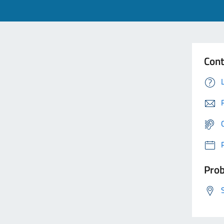
Cont
Prob