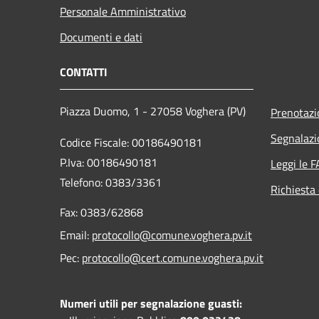
Personale Amministrativo
Documenti e dati
CONTATTI
Piazza Duomo, 1 - 27058 Voghera (PV)
Prenotaz
Segnalazi
Codice Fiscale: 00186490181
P.Iva: 00186490181
Leggi le 
Telefono:
0383/3361
Richiesta 
Fax:
0383/62868
Email:
protocollo@comune.voghera.pv.it
Pec:
protocollo@cert.comune.voghera.pv.it
Numeri utili per segnalazione guasti: