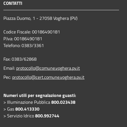
CONTATTI
Piazza Duomo, 1 - 27058 Voghera (PV)
Codice Fiscale: 00186490181
P.Iva: 00186490181
Telefono:
0383/3361
Fax:
0383/62868
Email:
protocollo@comune.voghera.pv.it
Pec:
protocollo@cert.comune.voghera.pv.it
Numeri utili per segnalazione guasti:
> Illuminazione Pubblica
800.023438
> Gas
800.413330
> Servizio Idrico
800.992744