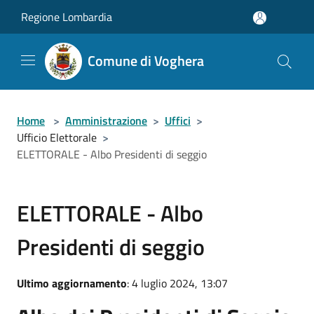
Salta al contenuto principale
Regione Lombardia
Comune di Voghera
Home
>
Amministrazione
>
Uffici
>
Ufficio Elettorale
>
ELETTORALE - Albo Presidenti di seggio
ELETTORALE - Albo
Presidenti di seggio
Ultimo aggiornamento
: 4 luglio 2024, 13:07