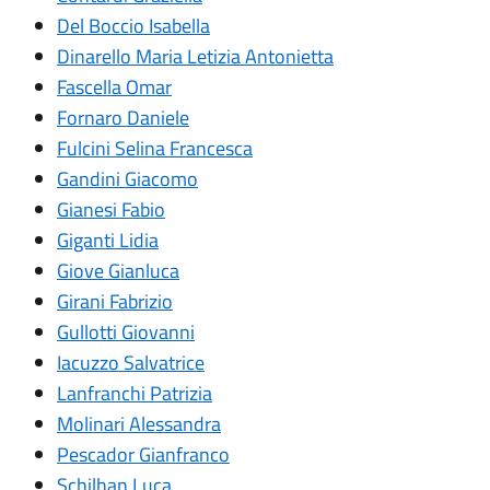
Del Boccio Isabella
Dinarello Maria Letizia Antonietta
Fascella Omar
Fornaro Daniele
Fulcini Selina Francesca
Gandini Giacomo
Gianesi Fabio
Giganti Lidia
Giove Gianluca
Girani Fabrizio
Gullotti Giovanni
Iacuzzo Salvatrice
Lanfranchi Patrizia
Molinari Alessandra
Pescador Gianfranco
Schilhan Luca