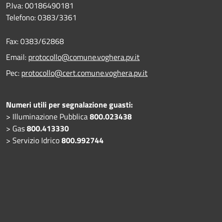
P.Iva: 00186490181
Telefono:
0383/3361
Fax:
0383/62868
Email:
protocollo@comune.voghera.pv.it
Pec:
protocollo@cert.comune.voghera.pv.it
Numeri utili per segnalazione guasti:
> Illuminazione Pubblica
800.023438
> Gas
800.413330
> Servizio Idrico
800.992744