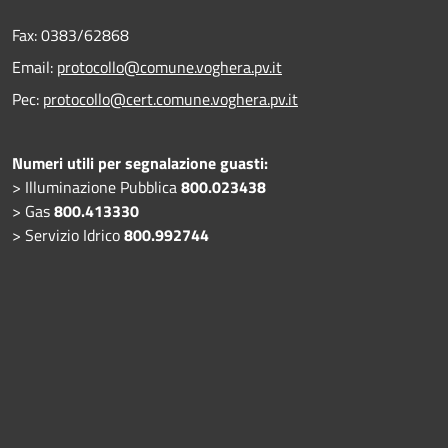
Fax:
0383/62868
Email:
protocollo@comune.voghera.pv.it
Pec:
protocollo@cert.comune.voghera.pv.it
Numeri utili per segnalazione guasti:
> Illuminazione Pubblica
800.023438
> Gas
800.413330
> Servizio Idrico
800.992744