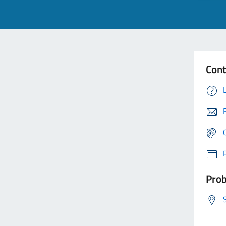
Cont
Prob