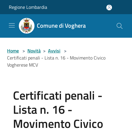
Salta al contenuto principale
Regione Lombardia
Comune di Voghera
Home
>
Novità
>
Avvisi
>
Certificati penali - Lista n. 16 - Movimento Civico
Vogherese MCV
Certificati penali -
Lista n. 16 -
Movimento Civico