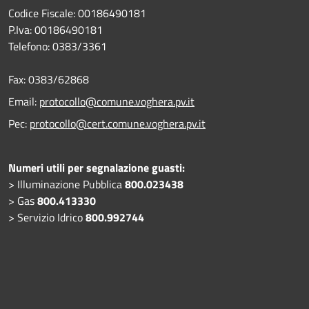
Codice Fiscale: 00186490181
P.Iva: 00186490181
Telefono:
0383/3361
Fax:
0383/62868
Email:
protocollo@comune.voghera.pv.it
Pec:
protocollo@cert.comune.voghera.pv.it
Numeri utili per segnalazione guasti:
> Illuminazione Pubblica
800.023438
> Gas
800.413330
> Servizio Idrico
800.992744