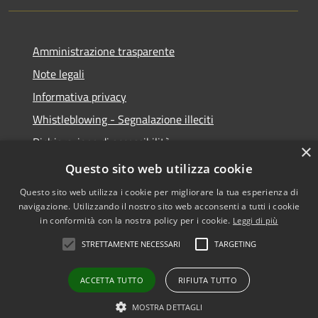
Amministrazione trasparente
Note legali
Informativa privacy
Whistleblowing - Segnalazione illeciti
Dichiarazione di accessibilità
×
Obiettivi di acessibilità
Questo sito web utilizza cookie
Questo sito web utilizza i cookie per migliorare la tua esperienza di
navigazione. Utilizzando il nostro sito web acconsenti a tutti i cookie
in conformità con la nostra policy per i cookie.
Leggi di più
RSS
Copyright © 2026 • Comune di
STRETTAMENTE NECESSARI
TARGETING
Accessibilità
Voghera • Powered by
Privacy
Municipium
Accesso
•
ACCETTA TUTTO
RIFIUTA TUTTO
Cookie
redazione
Mappa del sito
MOSTRA DETTAGLI