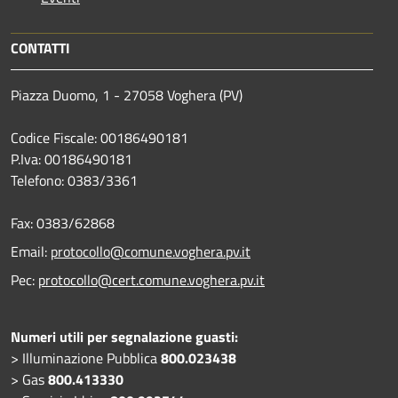
CONTATTI
Piazza Duomo, 1 - 27058 Voghera (PV)
Codice Fiscale: 00186490181
P.Iva: 00186490181
Telefono:
0383/3361
Fax:
0383/62868
Email:
protocollo@comune.voghera.pv.it
Pec:
protocollo@cert.comune.voghera.pv.it
Numeri utili per segnalazione guasti:
> Illuminazione Pubblica
800.023438
> Gas
800.413330