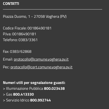
CONTATTI
Piazza Duomo, 1 - 27058 Voghera (PV)
Codice Fiscale: 00186490181
P.Iva: 00186490181
Telefono:
0383/3361
Fax:
0383/62868
Email:
protocollo@comune.voghera.pv.it
Pec:
protocollo@cert.comune.voghera.pv.it
Numeri utili per segnalazione guasti:
> Illuminazione Pubblica
800.023438
> Gas
800.413330
> Servizio Idrico
800.992744