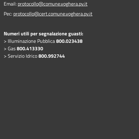
Email:
protocollo@comune.voghera.pv.it
Pec:
protocollo@cert.comune.voghera.pv.it
Numeri utili per segnalazione guasti:
> Illuminazione Pubblica
800.023438
> Gas
800.413330
> Servizio Idrico
800.992744