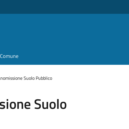
il Comune
anomissione Suolo Pubblico
sione Suolo