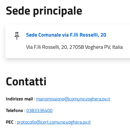
Sede principale
Sede Comunale via F.lli Rosselli, 20
Via F.lli Rosselli, 20, 27058 Voghera PV, Italia
Utili
Contatti
Indirizzo mail
:
manomissione@comune.voghera.pv.it
Telefono
:
0383336400
PEC
:
protocollo@cert.comune.voghera.pv.it