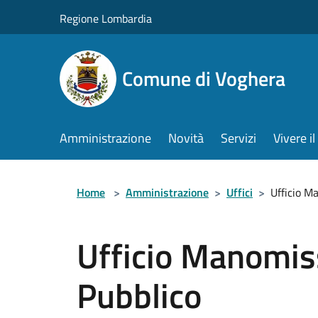
Salta al contenuto principale
Regione Lombardia
Comune di Voghera
Amministrazione
Novità
Servizi
Vivere 
Home
>
Amministrazione
>
Uffici
>
Ufficio M
Ufficio Manomis
Pubblico