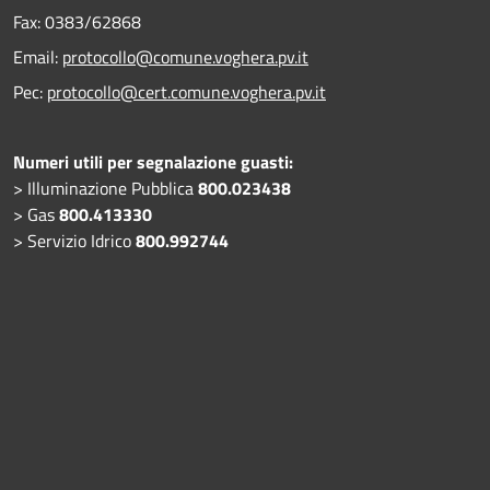
Fax:
0383/62868
Email:
protocollo@comune.voghera.pv.it
Pec:
protocollo@cert.comune.voghera.pv.it
Numeri utili per segnalazione guasti:
> Illuminazione Pubblica
800.023438
> Gas
800.413330
> Servizio Idrico
800.992744