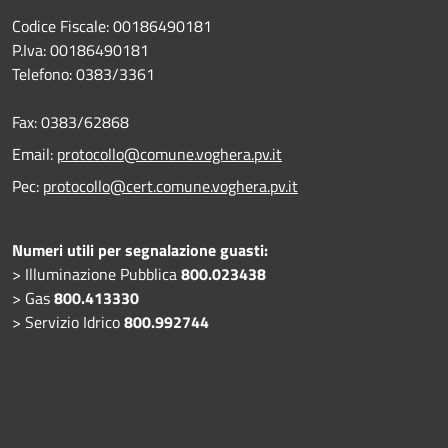
Codice Fiscale: 00186490181
P.Iva: 00186490181
Telefono:
0383/3361
Fax:
0383/62868
Email:
protocollo@comune.voghera.pv.it
Pec:
protocollo@cert.comune.voghera.pv.it
Numeri utili per segnalazione guasti:
> Illuminazione Pubblica
800.023438
> Gas
800.413330
> Servizio Idrico
800.992744