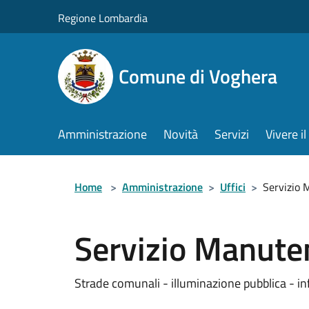
Salta al contenuto principale
Regione Lombardia
Comune di Voghera
Amministrazione
Novità
Servizi
Vivere 
Home
>
Amministrazione
>
Uffici
>
Servizio 
Servizio Manute
Strade comunali - illuminazione pubblica - infr