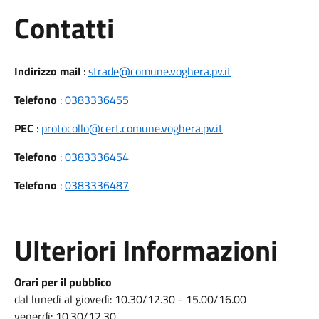
Utili
Contatti
Indirizzo mail
:
strade@comune.voghera.pv.it
Telefono
:
0383336455
PEC
:
protocollo@cert.comune.voghera.pv.it
Telefono
:
0383336454
Telefono
:
0383336487
Ulteriori Informazioni
Orari per il pubblico
dal lunedì al giovedì: 10.30/12.30 - 15.00/16.00
venerdì: 10.30/12.30