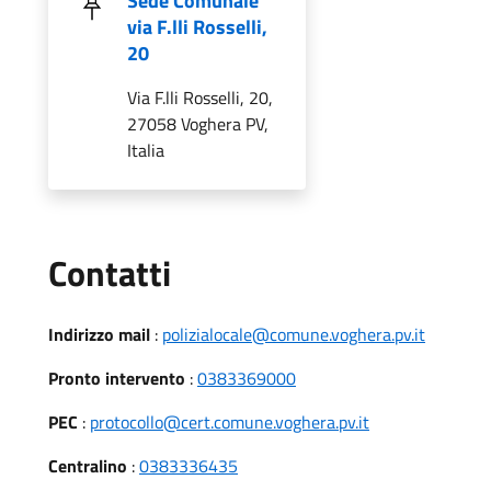
Sede Comunale
via F.lli Rosselli,
20
Via F.lli Rosselli, 20,
27058 Voghera PV,
Italia
Utili
Contatti
Indirizzo mail
:
polizialocale@comune.voghera.pv.it
Pronto intervento
:
0383369000
PEC
:
protocollo@cert.comune.voghera.pv.it
Centralino
:
0383336435