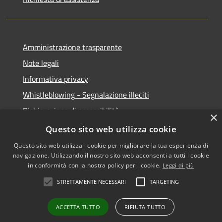
Amministrazione trasparente
Note legali
Informativa privacy
Whistleblowing - Segnalazione illeciti
Dichiarazione di accessibilità
×
Obiettivi di acessibilità
Questo sito web utilizza cookie
Questo sito web utilizza i cookie per migliorare la tua esperienza di
navigazione. Utilizzando il nostro sito web acconsenti a tutti i cookie
in conformità con la nostra policy per i cookie.
Leggi di più
RSS
Copyright © 2026 • Comune di
STRETTAMENTE NECESSARI
TARGETING
Accessibilità
Voghera • Powered by
Privacy
Municipium
Accesso
•
ACCETTA TUTTO
RIFIUTA TUTTO
Cookie
redazione