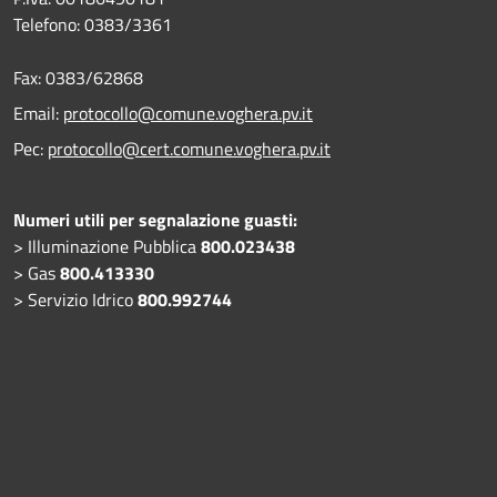
Telefono:
0383/3361
Fax:
0383/62868
Email:
protocollo@comune.voghera.pv.it
Pec:
protocollo@cert.comune.voghera.pv.it
Numeri utili per segnalazione guasti:
> Illuminazione Pubblica
800.023438
> Gas
800.413330
> Servizio Idrico
800.992744