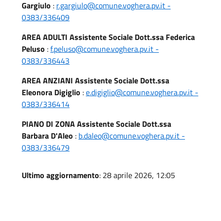
Gargiulo
:
r.gargiulo@comune.voghera.pv.it -
0383/336409
AREA ADULTI Assistente Sociale Dott.ssa Federica
Peluso
:
f.peluso@comune.voghera.pv.it -
0383/336443
AREA ANZIANI Assistente Sociale Dott.ssa
Eleonora Digiglio
:
e.digiglio@comune.voghera.pv.it -
0383/336414
PIANO DI ZONA Assistente Sociale Dott.ssa
Barbara D'Aleo
:
b.daleo@comune.voghera.pv.it -
0383/336479
Ultimo aggiornamento
: 28 aprile 2026, 12:05