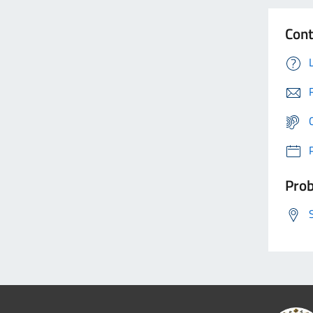
Cont
Prob