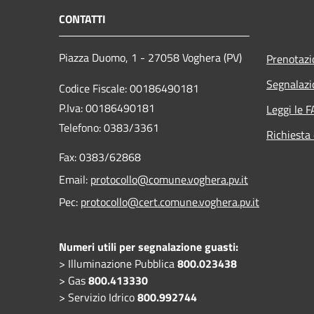
CONTATTI
Piazza Duomo, 1 - 27058 Voghera (PV)
Prenotaz
Segnalazi
Codice Fiscale: 00186490181
P.Iva: 00186490181
Leggi le 
Telefono:
0383/3361
Richiesta 
Fax:
0383/62868
Email:
protocollo@comune.voghera.pv.it
Pec:
protocollo@cert.comune.voghera.pv.it
Numeri utili per segnalazione guasti:
> Illuminazione Pubblica
800.023438
> Gas
800.413330
> Servizio Idrico
800.992744