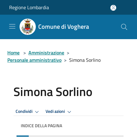
Salta al contenuto principale
Regione Lombardia
Comune di Voghera
Home
>
Amministrazione
>
Personale amministrativo
>
Simona Sorlino
Simona Sorlino
Condividi
Vedi azioni
INDICE DELLA PAGINA