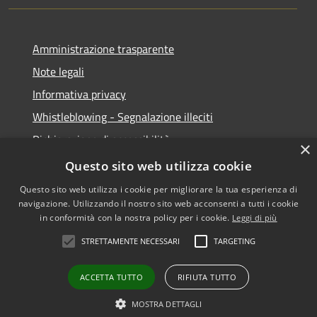
Amministrazione trasparente
Note legali
Informativa privacy
Whistleblowing - Segnalazione illeciti
Dichiarazione di accessibilità
×
Obiettivi di acessibilità
Questo sito web utilizza cookie
Questo sito web utilizza i cookie per migliorare la tua esperienza di
navigazione. Utilizzando il nostro sito web acconsenti a tutti i cookie
in conformità con la nostra policy per i cookie.
Leggi di più
RSS
Copyright © 2026 • Comune di
STRETTAMENTE NECESSARI
TARGETING
Accessibilità
Voghera • Powered by
Privacy
Municipium
Accesso
•
ACCETTA TUTTO
RIFIUTA TUTTO
Cookie
redazione
Mappa del sito
MOSTRA DETTAGLI