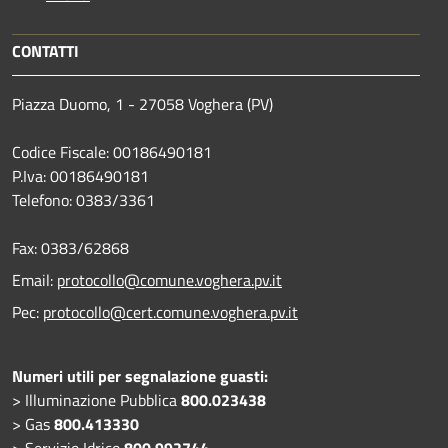
CONTATTI
Piazza Duomo, 1 - 27058 Voghera (PV)
Codice Fiscale: 00186490181
P.Iva: 00186490181
Telefono:
0383/3361
Fax:
0383/62868
Email:
protocollo@comune.voghera.pv.it
Pec:
protocollo@cert.comune.voghera.pv.it
Numeri utili per segnalazione guasti:
> Illuminazione Pubblica
800.023438
> Gas
800.413330
> Servizio Idrico
800.992744