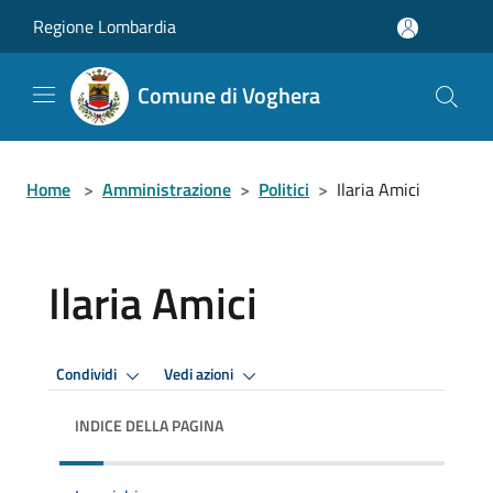
Salta al contenuto principale
Regione Lombardia
Comune di Voghera
Home
>
Amministrazione
>
Politici
>
Ilaria Amici
Ilaria Amici
Condividi
Vedi azioni
INDICE DELLA PAGINA