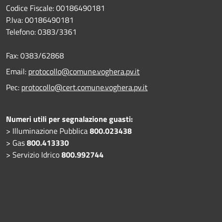
Codice Fiscale: 00186490181
P.Iva: 00186490181
Telefono:
0383/3361
Fax:
0383/62868
Email:
protocollo@comune.voghera.pv.it
Pec:
protocollo@cert.comune.voghera.pv.it
Numeri utili per segnalazione guasti:
> Illuminazione Pubblica
800.023438
> Gas
800.413330
> Servizio Idrico
800.992744