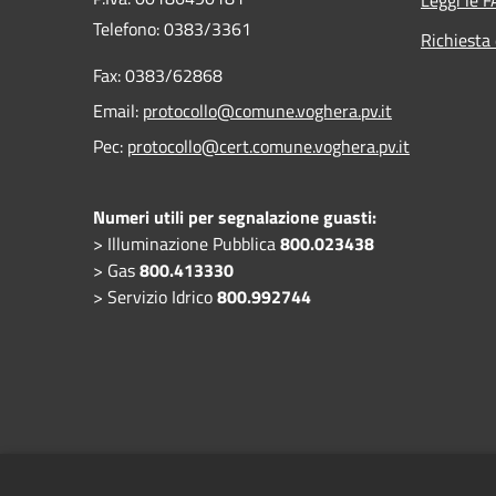
Telefono:
0383/3361
Richiesta 
Fax:
0383/62868
Email:
protocollo@comune.voghera.pv.it
Pec:
protocollo@cert.comune.voghera.pv.it
Numeri utili per segnalazione guasti:
> Illuminazione Pubblica
800.023438
> Gas
800.413330
> Servizio Idrico
800.992744