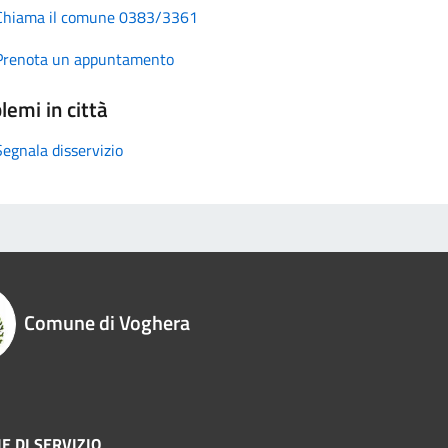
Chiama il comune 0383/3361
Prenota un appuntamento
lemi in città
Segnala disservizio
Comune di Voghera
E DI SERVIZIO