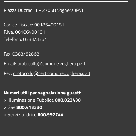
Piazza Duomo, 1 - 27058 Voghera (PV)
Codice Fiscale: 00186490181
P.Iva: 00186490181
Telefono:
0383/3361
Fax:
0383/62868
Email:
protocollo@comune.voghera.pv.it
Pec:
protocollo@cert.comune.voghera.pv.it
Numeri utili per segnalazione guasti:
> Illuminazione Pubblica
800.023438
> Gas
800.413330
> Servizio Idrico
800.992744