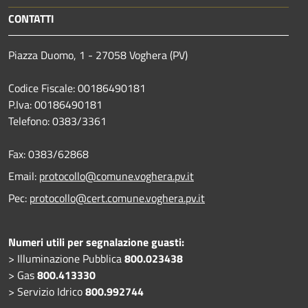
CONTATTI
Piazza Duomo, 1 - 27058 Voghera (PV)
Codice Fiscale: 00186490181
P.Iva: 00186490181
Telefono:
0383/3361
Fax:
0383/62868
Email:
protocollo@comune.voghera.pv.it
Pec:
protocollo@cert.comune.voghera.pv.it
Numeri utili per segnalazione guasti:
> Illuminazione Pubblica
800.023438
> Gas
800.413330
> Servizio Idrico
800.992744