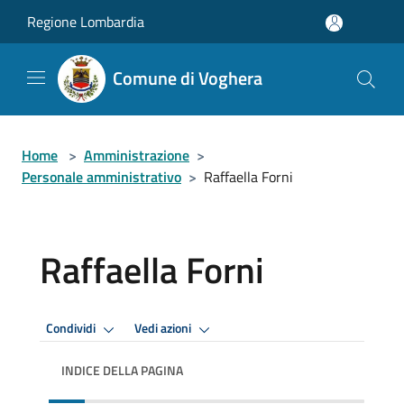
Salta al contenuto principale
Regione Lombardia
Comune di Voghera
Home
>
Amministrazione
>
Personale amministrativo
>
Raffaella Forni
Raffaella Forni
Condividi
Vedi azioni
INDICE DELLA PAGINA