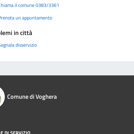
Chiama il comune 0383/3361
Prenota un appuntamento
lemi in città
Segnala disservizio
Comune di Voghera
E DI SERVIZIO