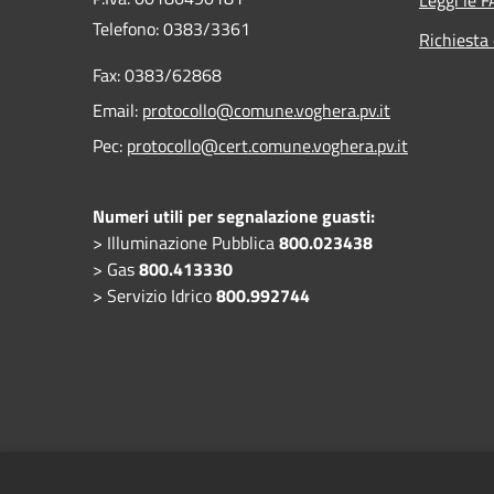
Telefono:
0383/3361
Richiesta 
Fax:
0383/62868
Email:
protocollo@comune.voghera.pv.it
Pec:
protocollo@cert.comune.voghera.pv.it
Numeri utili per segnalazione guasti:
> Illuminazione Pubblica
800.023438
> Gas
800.413330
> Servizio Idrico
800.992744