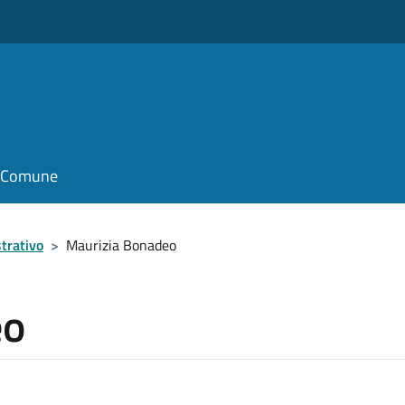
il Comune
trativo
>
Maurizia Bonadeo
eo