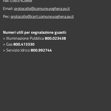
Fax:
0383/62868
Email:
protocollo@comune.voghera.pv.it
Pec:
protocollo@cert.comune.voghera.pv.it
Numeri utili per segnalazione guasti:
> Illuminazione Pubblica
800.023438
> Gas
800.413330
> Servizio Idrico
800.992744