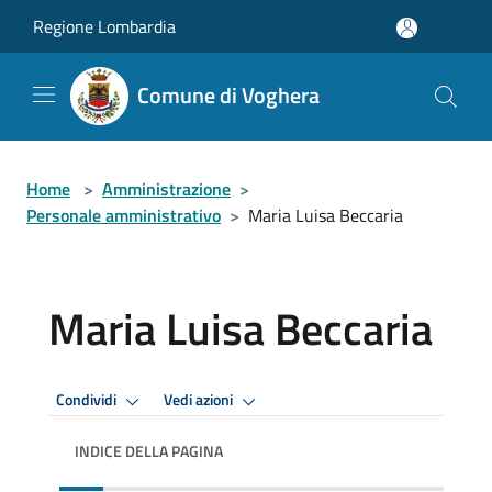
Salta al contenuto principale
Regione Lombardia
Comune di Voghera
Home
>
Amministrazione
>
Personale amministrativo
>
Maria Luisa Beccaria
Maria Luisa Beccaria
Condividi
Vedi azioni
INDICE DELLA PAGINA