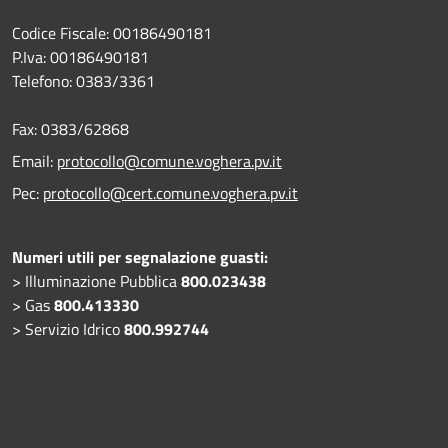
Codice Fiscale: 00186490181
P.Iva: 00186490181
Telefono:
0383/3361
Fax:
0383/62868
Email:
protocollo@comune.voghera.pv.it
Pec:
protocollo@cert.comune.voghera.pv.it
Numeri utili per segnalazione guasti:
> Illuminazione Pubblica
800.023438
> Gas
800.413330
> Servizio Idrico
800.992744