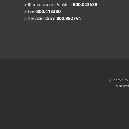
> Illuminazione Pubblica
800.023438
> Gas
800.413330
> Servizio Idrico
800.992744
Questo sito 
sito web
RSS
Accessibilità
Privacy
Cookie
Mappa de