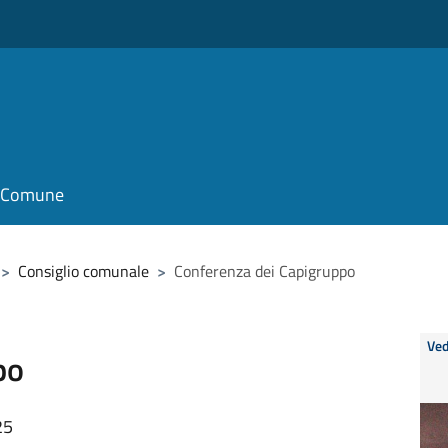
il Comune
>
Consiglio comunale
>
Conferenza dei Capigruppo
Ved
po
25