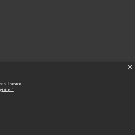
×
ndo il nostro
gi di più
Municipium
Accesso redazione
i Voghera • Powered by
•