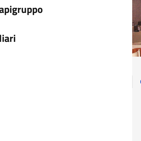
Capigruppo
liari