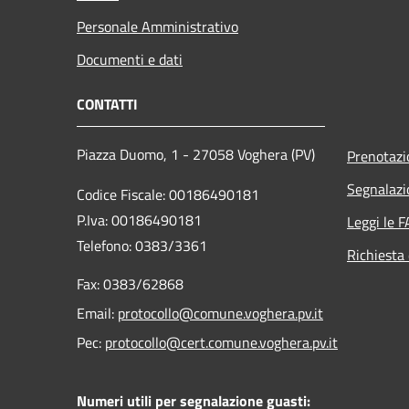
Personale Amministrativo
Documenti e dati
CONTATTI
Piazza Duomo, 1 - 27058 Voghera (PV)
Prenotaz
Segnalazi
Codice Fiscale: 00186490181
P.Iva: 00186490181
Leggi le 
Telefono:
0383/3361
Richiesta 
Fax:
0383/62868
Email:
protocollo@comune.voghera.pv.it
Pec:
protocollo@cert.comune.voghera.pv.it
Numeri utili per segnalazione guasti: