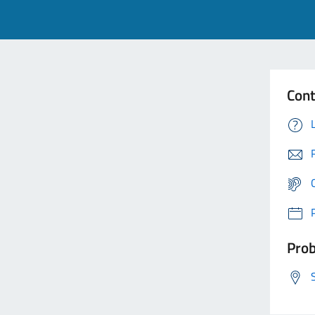
Cont
Prob