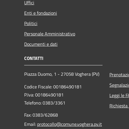
Uffici
Enti e fondazioni
Politici
Personale Amministrativo
Documenti e dati
CONTATTI
Piazza Duomo, 1 - 27058 Voghera (PV)
Prenotaz
Segnalazi
Codice Fiscale: 00186490181
P.Iva: 00186490181
Leggi le 
Telefono:
0383/3361
Richiesta 
Fax:
0383/62868
Email:
protocollo@comune.voghera.pv.it