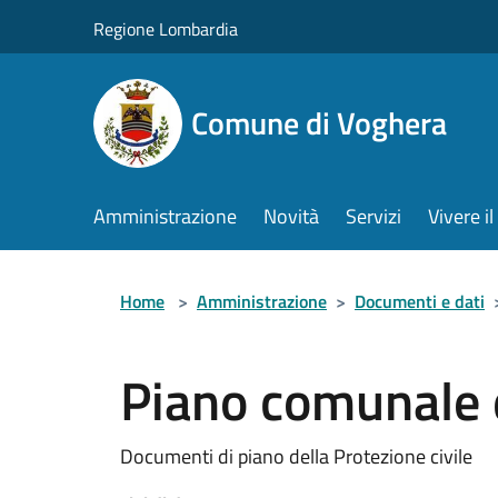
Salta al contenuto principale
Regione Lombardia
Comune di Voghera
Amministrazione
Novità
Servizi
Vivere 
Home
>
Amministrazione
>
Documenti e dati
Piano comunale d
Documenti di piano della Protezione civile