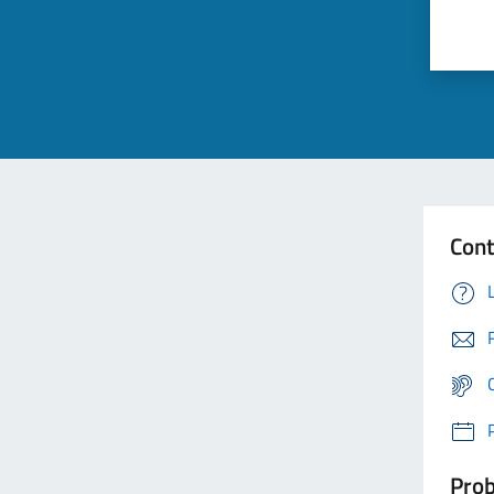
Cont
Prob