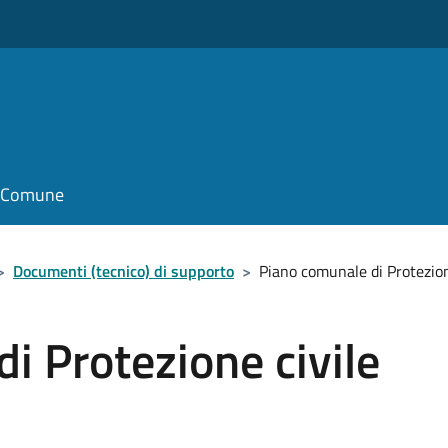
il Comune
>
Documenti (tecnico) di supporto
>
Piano comunale di Protezion
i Protezione civile