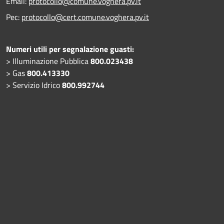
Email:
protocollo@comune.voghera.pv.it
Pec:
protocollo@cert.comune.voghera.pv.it
Numeri utili per segnalazione guasti:
> Illuminazione Pubblica
800.023438
> Gas
800.413330
> Servizio Idrico
800.992744