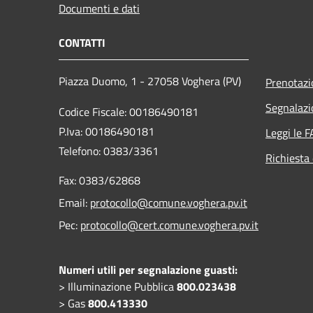
Documenti e dati
CONTATTI
Piazza Duomo, 1 - 27058 Voghera (PV)
Prenotaz
Segnalazi
Codice Fiscale: 00186490181
P.Iva: 00186490181
Leggi le 
Telefono:
0383/3361
Richiesta 
Fax:
0383/62868
Email:
protocollo@comune.voghera.pv.it
Pec:
protocollo@cert.comune.voghera.pv.it
Numeri utili per segnalazione guasti:
> Illuminazione Pubblica
800.023438
> Gas
800.413330