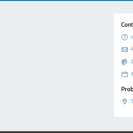
Cont
Prob