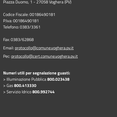
Piazza Duomo, 1 - 27058 Voghera (PV)
Codice Fiscale: 00186490181
P.Iva: 00186490181
Telefono:
0383/3361
Fax:
0383/62868
Email:
protocollo@comune.voghera.pv.it
Pec:
protocollo@cert.comune.voghera.pv.it
Numeri utili per segnalazione guasti:
> Illuminazione Pubblica
800.023438
> Gas
800.413330
> Servizio Idrico
800.992744