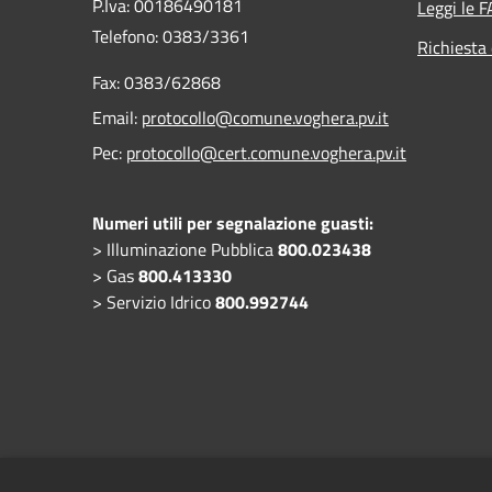
P.Iva: 00186490181
Leggi le 
Telefono:
0383/3361
Richiesta 
Fax:
0383/62868
Email:
protocollo@comune.voghera.pv.it
Pec:
protocollo@cert.comune.voghera.pv.it
Numeri utili per segnalazione guasti:
> Illuminazione Pubblica
800.023438
> Gas
800.413330
> Servizio Idrico
800.992744