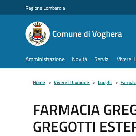
Salta al contenuto principale
Regione Lombardia
Comune di Voghera
Amministrazione
Novità
Servizi
Vivere 
Home
>
Vivere il Comune
>
Luoghi
>
Farmac
FARMACIA GREG
GREGOTTI ESTER