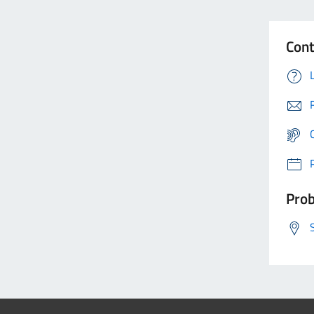
Cont
Prob