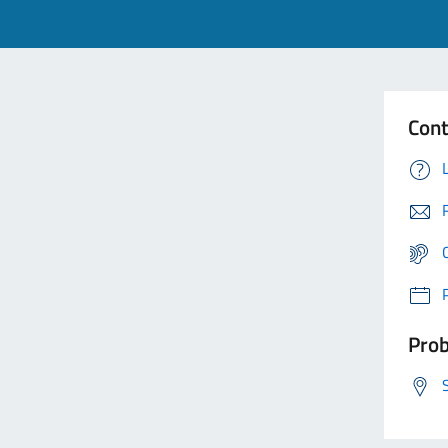
Cont
Prob