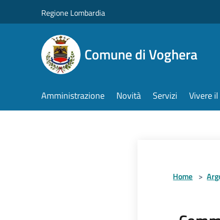
Salta al contenuto principale
Regione Lombardia
Comune di Voghera
Amministrazione
Novità
Servizi
Vivere 
Home
>
Arg