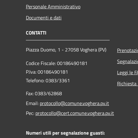
Personale Amministrativo
Documenti e dati
CONTATTI
Piazza Duomo, 1 - 27058 Voghera (PV)
Prenotaz
Segnalazi
Codice Fiscale: 00186490181
P.Iva: 00186490181
Leggi le 
Telefono:
0383/3361
Richiesta 
Fax:
0383/62868
Email:
protocollo@comune.voghera.pv.it
Pec:
protocollo@cert.comune.voghera.pv.it
Numeri utili per segnalazione guasti: