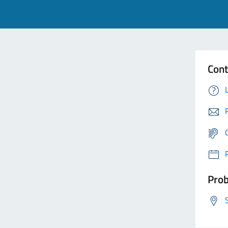
Cont
Prob