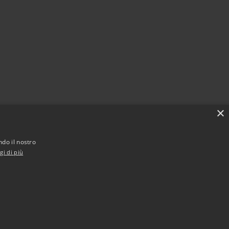
×
ndo il nostro
gi di più
Municipium
Accesso redazione
i Voghera • Powered by
•