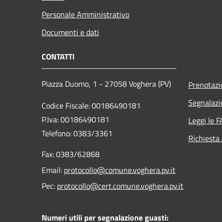
Personale Amministrativo
Documenti e dati
CONTATTI
Piazza Duomo, 1 - 27058 Voghera (PV)
Prenotaz
Segnalazi
Codice Fiscale: 00186490181
P.Iva: 00186490181
Leggi le 
Telefono:
0383/3361
Richiesta 
Fax:
0383/62868
Email:
protocollo@comune.voghera.pv.it
Pec:
protocollo@cert.comune.voghera.pv.it
Numeri utili per segnalazione guasti: