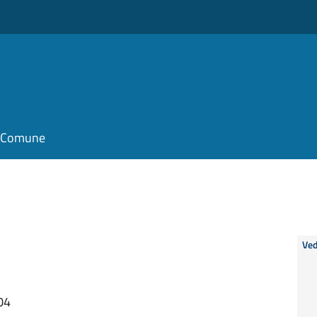
il Comune
Ved
04