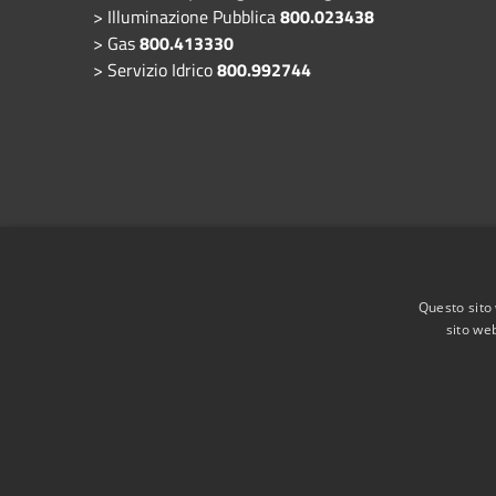
> Illuminazione Pubblica
800.023438
> Gas
800.413330
> Servizio Idrico
800.992744
Questo sito 
sito web
RSS
Accessibilità
Privacy
Cookie
Mappa de