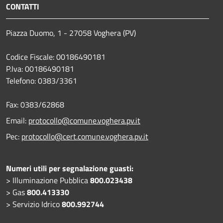
CONTATTI
Piazza Duomo, 1 - 27058 Voghera (PV)
Codice Fiscale: 00186490181
P.Iva: 00186490181
Telefono:
0383/3361
Fax:
0383/62868
Email:
protocollo@comune.voghera.pv.it
Pec:
protocollo@cert.comune.voghera.pv.it
Numeri utili per segnalazione guasti:
> Illuminazione Pubblica
800.023438
> Gas
800.413330
> Servizio Idrico
800.992744