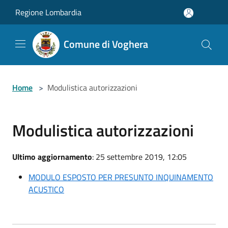
Salta al contenuto principale
Regione Lombardia
Comune di Voghera
Home
>
Modulistica autorizzazioni
Modulistica autorizzazioni
Ultimo aggiornamento
: 25 settembre 2019, 12:05
MODULO ESPOSTO PER PRESUNTO INQUINAMENTO
ACUSTICO