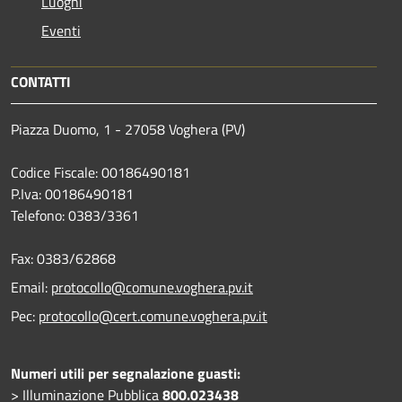
Luoghi
Eventi
CONTATTI
Piazza Duomo, 1 - 27058 Voghera (PV)
Codice Fiscale: 00186490181
P.Iva: 00186490181
Telefono:
0383/3361
Fax:
0383/62868
Email:
protocollo@comune.voghera.pv.it
Pec:
protocollo@cert.comune.voghera.pv.it
Numeri utili per segnalazione guasti:
> Illuminazione Pubblica
800.023438