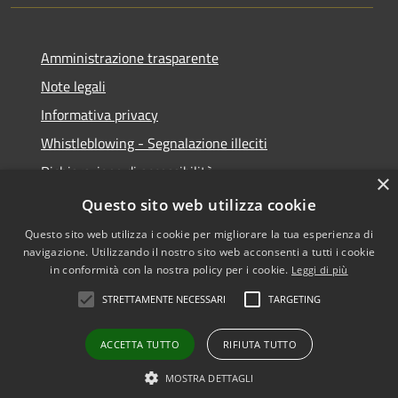
Amministrazione trasparente
Note legali
Informativa privacy
Whistleblowing - Segnalazione illeciti
Dichiarazione di accessibilità
×
Obiettivi di acessibilità
Questo sito web utilizza cookie
Questo sito web utilizza i cookie per migliorare la tua esperienza di
navigazione. Utilizzando il nostro sito web acconsenti a tutti i cookie
in conformità con la nostra policy per i cookie.
Leggi di più
RSS
Copyright © 2026 • Comune di
STRETTAMENTE NECESSARI
TARGETING
Accessibilità
Voghera • Powered by
Privacy
Municipium
Accesso
•
ACCETTA TUTTO
RIFIUTA TUTTO
Cookie
redazione
Mappa del sito
MOSTRA DETTAGLI