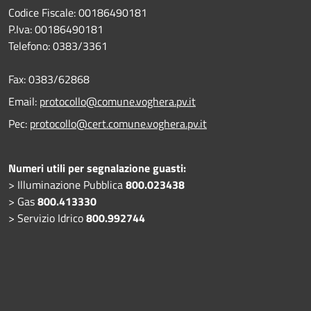
Codice Fiscale: 00186490181
P.Iva: 00186490181
Telefono:
0383/3361
Fax:
0383/62868
Email:
protocollo@comune.voghera.pv.it
Pec:
protocollo@cert.comune.voghera.pv.it
Numeri utili per segnalazione guasti:
> Illuminazione Pubblica
800.023438
> Gas
800.413330
> Servizio Idrico
800.992744