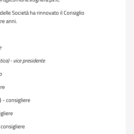
lle Società ha rinnovato il Consiglio
tre anni.
e
tica) - vice presidente
o
ere
 - consigliere
gliere
 consigliere