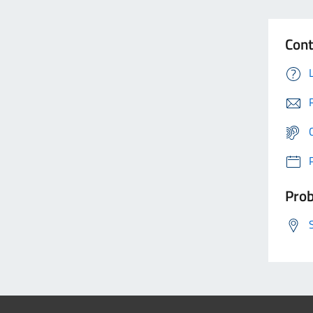
Cont
Prob