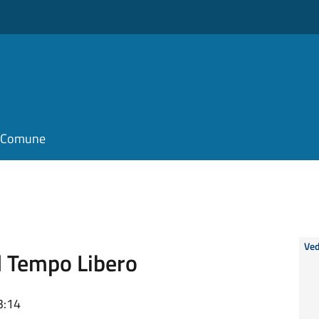
il Comune
Ved
el Tempo Libero
3:14