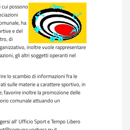
i cui possono
ociazioni
 comunale, ha
ortive e del
ro, di
anizzativo, inoltre vuole rappresentare
ioni, gli altri soggetti operanti nel
orire lo scambio di informazioni fra le
vati sulle materie a carattere sportivo, in
; favorire inoltre la promozione delle
rritorio comunale attuando un
gersi all' Ufficio Sport e Tempo Libero
sport@comune.voghera.pv.it.