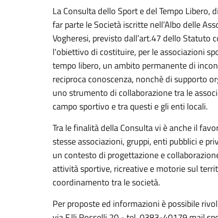
La Consulta dello Sport e del Tempo Libero, d
far parte le Società iscritte nell’Albo delle Ass
Vogheresi, previsto dall’art.47 dello Statuto
l'obiettivo di costituire, per le associazioni sp
tempo libero, un ambito permanente di incont
reciproca conoscenza, nonchè di supporto org
uno strumento di collaborazione tra le associaz
campo sportivo e tra questi e gli enti locali.
Tra le finalità della Consulta vi è anche il fav
stesse associazioni, gruppi, enti pubblici e pri
un contesto di progettazione e collaborazione
attività sportive, ricreative e motorie sul te
coordinamento tra le società.
Per proposte ed informazioni è possibile rivol
via F.lli Rosselli 20 - tel. 0383-40179 mail 