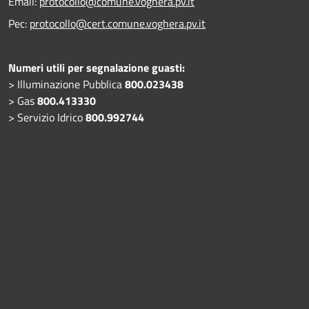
Email:
protocollo@comune.voghera.pv.it
Pec:
protocollo@cert.comune.voghera.pv.it
Numeri utili per segnalazione guasti:
> Illuminazione Pubblica
800.023438
> Gas
800.413330
> Servizio Idrico
800.992744